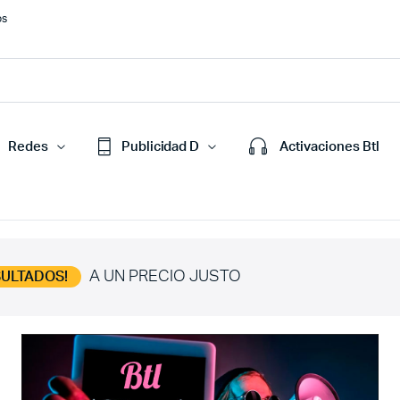
os
Redes
Publicidad D
Activaciones Btl
A UN PRECIO JUSTO
SULTADOS!
Seguridad Informática
Registro de Marca
Desarrollo web a la medida
Posicionamiento Seo