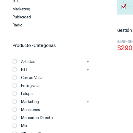
BTL
Marketing
Publicidad
Radio
Gestión
El
El
$
460,00
Producto -Categorías
$
290
preci
preci
origi
actua
Artistas
era:
es:
BTL
Carros Valla
$460
$290
Fotografía
Lalupa
Marketing
Menciones
Mercadeo Directo
Mix