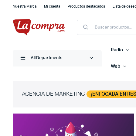
Nuestra Marca
Mi cuenta
Productos destacados
Lista de dese
Búsqueda
de
productos
Radio
All Departments
Web
AGENCIA DE MARKETING
¡ENFOCADA EN RE
Videos
Trafficker
Youtube
Videos con Dron