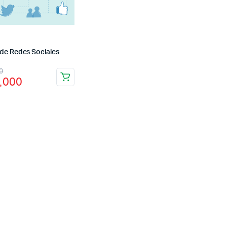
 de Redes Sociales
0
,000
o
o
nal
l
,000.
,000.