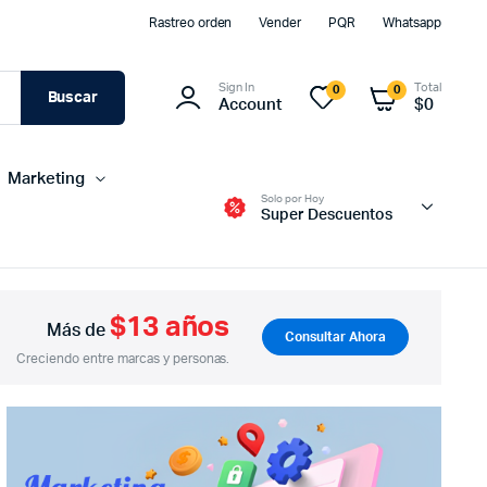
Rastreo orden
Vender
PQR
Whatsapp
Sign In
Total
0
0
Buscar
Account
$
0
Marketing
Solo por Hoy
Super Descuentos
$13 años
Más de
Consultar Ahora
Producción audiovisual
Creciendo entre marcas y personas.
Video Streaming
Facebook Live
Edición de Videos