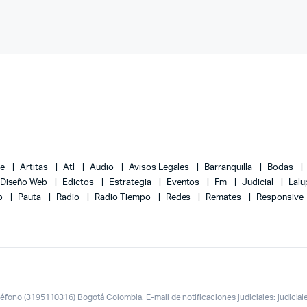
ce
Artitas
Atl
Audio
Avisos Legales
Barranquilla
Bodas
Diseño Web
Edictos
Estrategia
Eventos
Fm
Judicial
Lal
eb
Pauta
Radio
Radio Tiempo
Redes
Remates
Responsive
éfono (3195110316) Bogotá Colombia. E-mail de notificaciones judiciales: judici