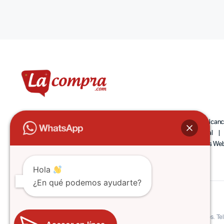
104.9 FM
105.9
92.9
Activación
Activaciones
Alcan
Comandando
Community
Cumpleaños
Cuñas
Digital
Música
Numero Uno
Olímpica Stereo
Online
Paginas W
Hola
¿En qué podemos ayudarte?
Copyright 2022 © Lacompra Colombia | Todos los derechos reservados. Tel