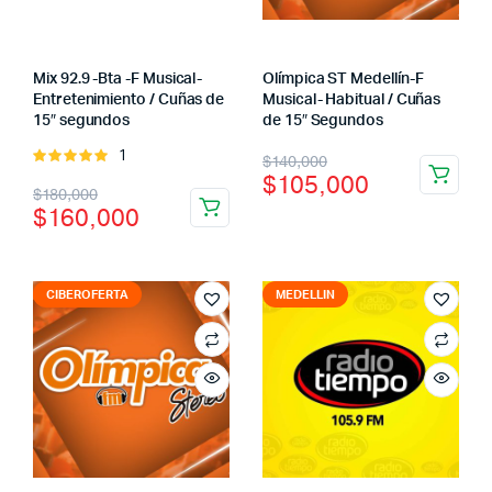
Mix 92.9 -Bta -F Musical-
Olímpica ST Medellín-F
Entretenimiento / Cuñas de
Musical- Habitual / Cuñas
15″ segundos
de 15″ Segundos
El
El
1
Valorado
$
140,000
$
105,000
con
5.00
El
El
precio
precio
$
180,000
de 5
$
160,000
precio
precio
original
actual
original
actual
era:
es:
era:
es:
CIBEROFERTA
MEDELLIN
$140,000.
$105,000.
$180,000.
$160,000.