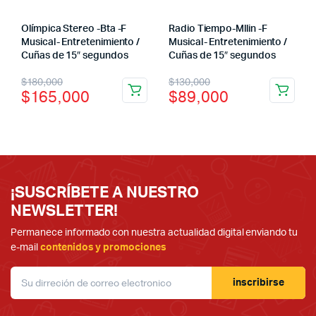
Olímpica Stereo -Bta -F
Radio Tiempo-Mllin -F
Musical- Entretenimiento /
Musical- Entretenimiento /
Cuñas de 15″ segundos
Cuñas de 15″ segundos
El
El
El
El
$
180,000
$
130,000
$
165,000
$
89,000
precio
precio
precio
precio
original
actual
original
actual
era:
es:
era:
es:
$180,000.
$165,000.
$130,000.
$89,000.
¡SUSCRÍBETE A NUESTRO
NEWSLETTER!
Permanece informado con nuestra actualidad digital enviando tu
e-mail
contenidos y promociones
inscribirse