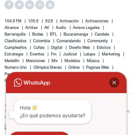
104.9 FM
105.9
92.9
Activación
Activaciones
Alcance
Artitas
Atl
Audio
Avisos Legales
Barranquilla
Bodas
BTL
Bucaramanga
Candela
Clasificados
Colombia
Comandando
Community
Cumpleaños
Cuñas
Digital
Diseño Web
Edictos
Estrategia
Eventos
Fm
Judicial
Lalupa
Marketing
Medellín
Menciones
Mix
Modelos
Música
Numero Uno
Olímpica Stereo
Online
Paginas Web
Pauta
Radio
Radio Tiempo
Redes
Remates
Responsive
SEO
Sociales
Sonido
Tráfico
Ventas
Copyright 2022 © Lacompra Colombia | Todos los derechos reservados.
Hola
Teléfono (3195110316) Bogotá Colombia. E-mail de notificaciones judiciales:
¿En qué podemos ayudarte?
judiciales@lacompra.com