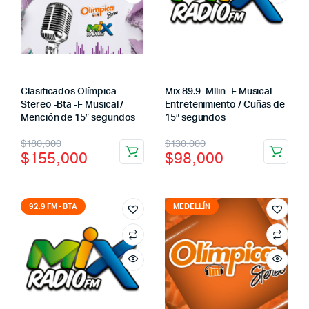
Clasificados Olímpica
Mix 89.9 -Mllin -F Musical-
Stereo -Bta -F Musical /
Entretenimiento / Cuñas de
cio
cio
Mención de 15″ segundos
15″ segundos
imo
ximo
El
El
El
El
$
180,000
$
130,000
$
155,000
$
98,000
precio
precio
precio
precio
original
actual
original
actual
era:
es:
era:
es:
92.9 FM - BTA
MEDELLÍN
$180,000.
$155,000.
$130,000.
$98,000.