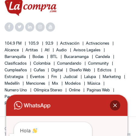
104.9 FM
105.9
92.9
Activación
Activaciones
Alcance
Artitas
Atl
Audio
Avisos Legales
Barranquilla
Bodas
BTL
Bucaramanga
Candela
Clasificados
Colombia
Comandando
Community
Cumpleaños
Cuñas
Digital
Diseño Web
Edictos
Estrategia
Eventos
Fm
Judicial
Lalupa
Marketing
Medellín
Menciones
Mix
Modelos
Música
Numero Uno
Olímpica Stereo
Online
Paginas Web
Pauta
Radio
Radio Tiempo
Redes
Remates
Responsive
SEO
Sociales
Sonido
Tráfico
Ventas
Copyright 2022 © Lacompra Colombia | Todos los derechos reservados.
Hola
Teléfono (3195110316) Bogotá Colombia. E-mail de notificaciones judiciales: