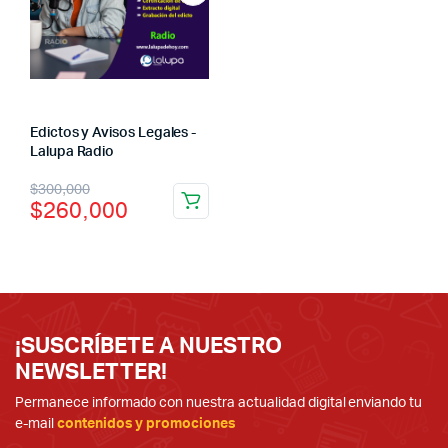
Edictos y Avisos Legales -
Lalupa Radio
El
El
$
300,000
$
260,000
precio
precio
original
actual
era:
es:
$300,000.
$260,000.
¡SUSCRÍBETE A NUESTRO
NEWSLETTER!
Permanece informado con nuestra actualidad digital enviando tu
e-mail
contenidos y promociones