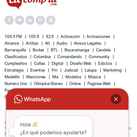
104.9 FM
105.9
92.9
Activación
Activaciones
Alcance
Artitas
Atl
Audio
Avisos Legales
Barranquilla
Bodas
BTL
Bucaramanga
Candela
Clasificados
Colombia
Comandando
Community
Cumpleaños
Cuñas
Digital
Diseño Web
Edictos
Estrategia
Eventos
Fm
Judicial
Lalupa
Marketing
Medellín
Menciones
Mix
Modelos
Música
Numero Uno
Olímpica Stereo
Online
Paginas Web
Pauta
Radio
Radio Tiempo
Redes
Remates
Responsive
SEO
Sociales
Sonido
Tráfico
Ventas
Copyright 2022 © Lacompra Colombia | Todos los derechos reservados.
Hola
Teléfono (3195110316) Bogotá Colombia. E-mail de notificaciones judiciales:
¿En qué podemos ayudarte?
judiciales@lacompra.com