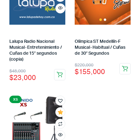
Lalupa Radio Nacional
Olímpica ST Medellín-F
Musical- Entretenimiento /
Musical- Habitual / Cuñas
cio
cio
Cuñas de 15″ segundos
de 30″ Segundos
imo
ximo
(copia)
El
El
$
220,000
El
El
$
155,000
$
48,000
precio
precio
$
23,000
precio
precio
original
actual
original
actual
era:
es:
era:
es:
XS
$220,000.
$155,000.
$48,000.
$23,000.