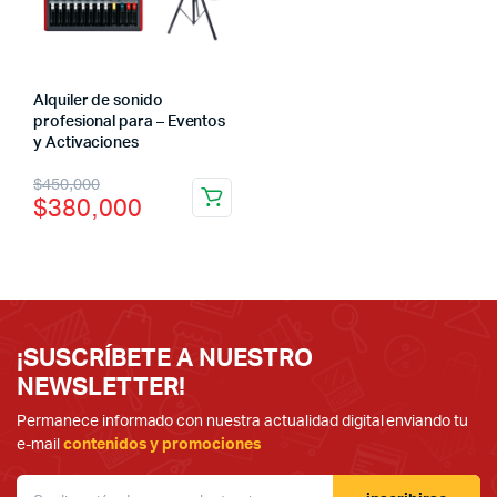
Alquiler de sonido
profesional para – Eventos
y Activaciones
El
El
$
450,000
$
380,000
precio
precio
original
actual
era:
es:
$450,000.
$380,000.
¡SUSCRÍBETE A NUESTRO
NEWSLETTER!
Permanece informado con nuestra actualidad digital enviando tu
e-mail
contenidos y promociones