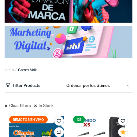
cio
cio
imo
ximo
Inicio
Carros Valla
Filter Products
Clear filters
In Stock
REMOTOS EN VIVO
XS