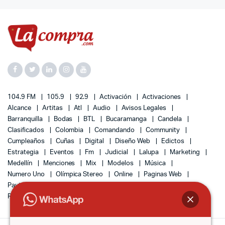
104.9 FM
105.9
92.9
Activación
Activaciones
Alcance
Artitas
Atl
Audio
Avisos Legales
Barranquilla
Bodas
BTL
Bucaramanga
Candela
Clasificados
Colombia
Comandando
Community
Cumpleaños
Cuñas
Digital
Diseño Web
Edictos
Estrategia
Eventos
Fm
Judicial
Lalupa
Marketing
Medellín
Menciones
Mix
Modelos
Música
Numero Uno
Olímpica Stereo
Online
Paginas Web
Pauta
Radio
Radio Tiempo
Redes
Remates
Responsive
SEO
Sociales
Sonido
Tráfico
Ventas